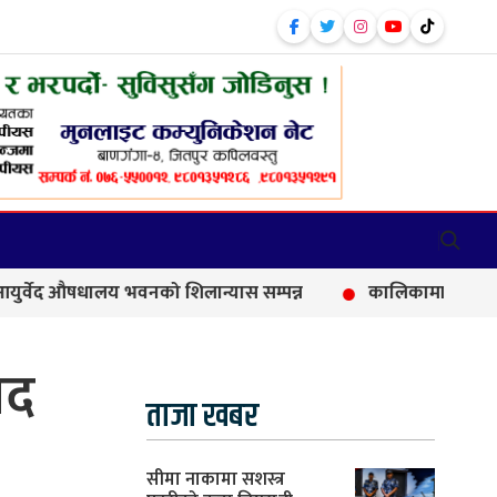
औषधालय भवनको शिलान्यास सम्पन्न
कालिकामा आफन्त भर्तीको आर
पद
ताजा खबर
सीमा नाकामा सशस्त्र