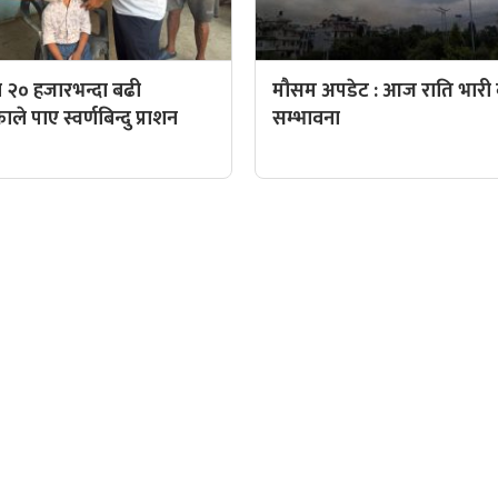
 २० हजारभन्दा बढी
मौसम अपडेट : आज राति भारी व
े पाए स्वर्णबिन्दु प्राशन
सम्भावना
QUICK LINKS
पादक: पशुपति गिरी
Preeti To Unicode
Unicode to Preeti
निस बन्जाडे
Privacy Policy
आजको सुनचादीको मुल्य
क: केशव खनाल
आजको राशिफल
पादक:
आजको विदेशी मुद्राको विक्री