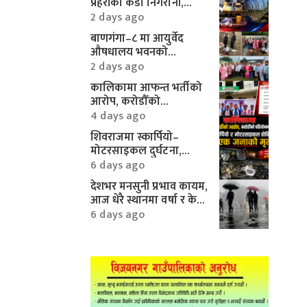
प्रहरीको कडा निगरानी,
करिब १० लाखका
2 days ago
मोटरपार्ट्स बरामद
बाणगंगा–८ मा आयुर्वेद
औषधालय भवनको
शिलान्यास सम्पन्न
2 days ago
कालिकामा आफन्त भर्तीको
आरोप, करोडौँको
परियोजनामाथि गम्भीर प्रश्न
4 days ago
शिवराजमा स्कार्पियो–
मोटरसाइकल दुर्घटना,
एकको मृत्यु
6 days ago
देशभर मनसुनी प्रभाव कायम,
आज धेरै स्थानमा वर्षा र केही
क्षेत्रमा भारी वर्षाको
6 days ago
सम्भावना