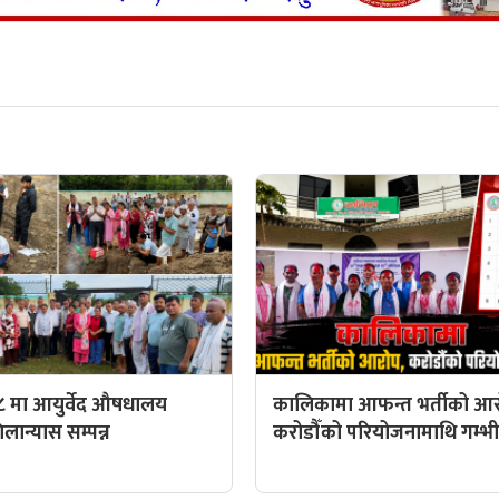
८ मा आयुर्वेद औषधालय
कालिकामा आफन्त भर्तीको आर
ान्यास सम्पन्न
करोडौँको परियोजनामाथि गम्भीर 