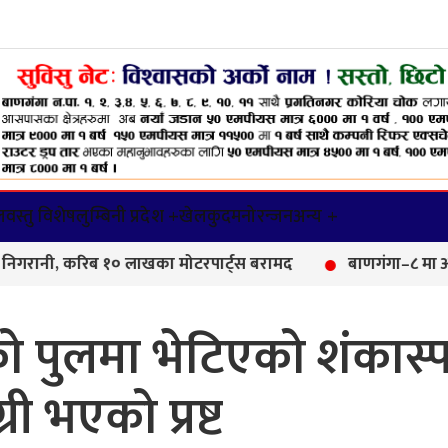
वस्तु विशेष
लुम्बिनी प्रदेश +
खेलकुद
मनोरन्जन
अन्य +
, करिब १० लाखका मोटरपार्ट्स बरामद
बाणगंगा–८ मा आयुर्वेद 
 पुलमा भेटिएको शंकास्
री भएको प्रष्ट