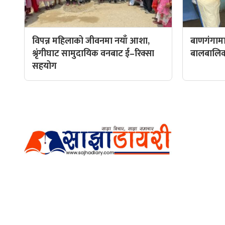
विपन्न महिलाको जीवनमा नयाँ आशा,
बाणगंगामा
श्रृंगीघाट सामुदायिक वनबाट ई–रिक्सा
बालबालिकाल
सहयोग
हाम्रो टीम
प्रधान सम्
अर्गानिक मिडिया प्रा.लि. द्वारासंचालित
सम्पादक: अ
साझा डायरी डटकम अनलाइन
ठेगाना: कपिलवस्तु, लुम्बिनी प्रदेश
व्यवस्थाप
सम्पर्क नं.: +977-9862270263
भिडियो सम्
इमेल:
sajhadiary@gmail.com