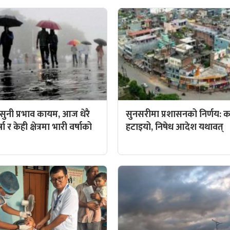
ुनी प्रभाव कायम, आज धेरै
सुनसरीमा प्रशासनको निर्णय: कर्
ा र केही क्षेत्रमा भारी वर्षाको
हटाइयो, निषेध आदेश यथावत्