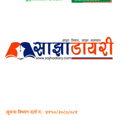
अर्गानिक मिडिया प्रा.लि. द्वारासंचालित
साझा डायरी डटकम अनलाइन
ठेगाना: कपिलवस्तु, लुम्बिनी प्रदेश
सम्पर्क नं.: +977-9862270263
इमेल:
sajhadiary@gmail.com
सूचना विभाग दर्ता नं.: ४१५०/२०८०/०८१
हाम्रो टीम