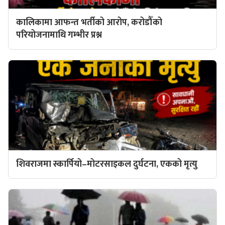
कालिकामा आफन्त भर्तीको आरोप, करोडौँको
परियोजनामाथि गम्भीर प्रश्न
शिवराजमा स्कार्पियो–मोटरसाइकल दुर्घटना, एकको मृत्यु