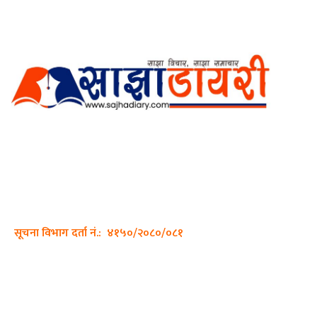
अर्गानिक मिडिया प्रा.लि. द्वारासंचालित
साझा डायरी डटकम अनलाइन
ठेगाना: कपिलवस्तु, लुम्बिनी प्रदेश
सम्पर्क नं.: +977-9862270263
इमेल:
sajhadiary@gmail.com
सूचना विभाग दर्ता नं.: ४१५०/२०८०/०८१
हाम्रो टीम
प्रधान सम्पादक: पशुपति गिरी