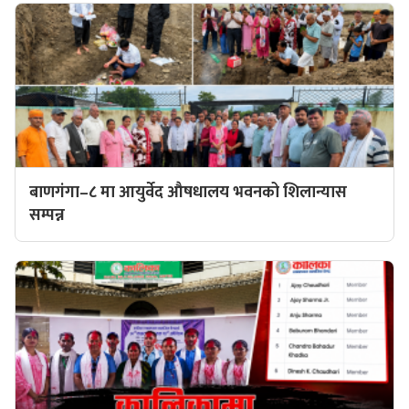
बाणगंगा–८ मा आयुर्वेद औषधालय भवनको शिलान्यास
सम्पन्न