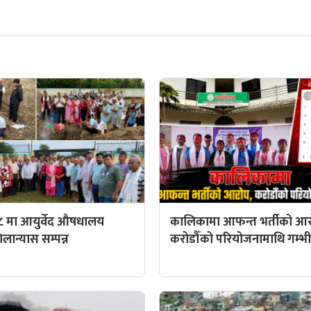
८ मा आयुर्वेद औषधालय
कालिकामा आफन्त भर्तीको आर
ान्यास सम्पन्न
करोडौँको परियोजनामाथि गम्भीर 