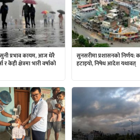
ुनी प्रभाव कायम, आज धेरै
सुनसरीमा प्रशासनको निर्णय: कर्
ा र केही क्षेत्रमा भारी वर्षाको
हटाइयो, निषेध आदेश यथावत्