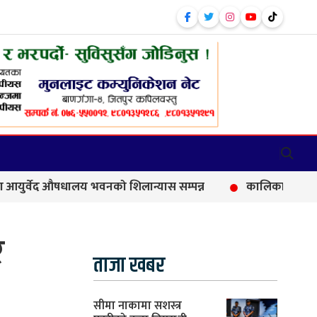
द औषधालय भवनको शिलान्यास सम्पन्न
कालिकामा आफन्त भर्तीको 
र
ताजा खबर
सीमा नाकामा सशस्त्र