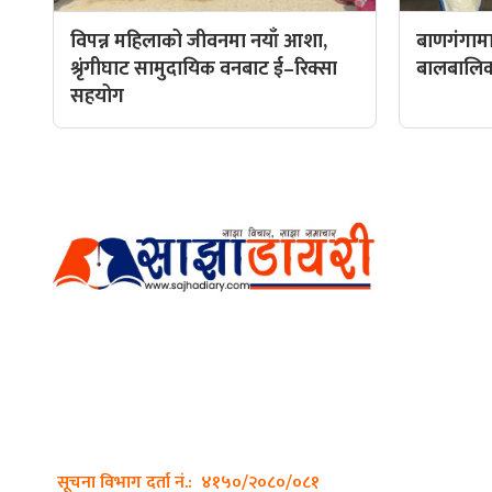
विपन्न महिलाको जीवनमा नयाँ आशा,
बाणगंगामा
श्रृंगीघाट सामुदायिक वनबाट ई–रिक्सा
बालबालिकाल
सहयोग
हाम्रो टीम
प्रधान सम्
अर्गानिक मिडिया प्रा.लि. द्वारासंचालित
सम्पादक: अ
साझा डायरी डटकम अनलाइन
ठेगाना: कपिलवस्तु, लुम्बिनी प्रदेश
व्यवस्थाप
सम्पर्क नं.: +977-9862270263
भिडियो सम्
इमेल:
sajhadiary@gmail.com
फोटो ग्राफी
सूचना विभाग दर्ता नं.: ४१५०/२०८०/०८१