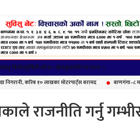
वस्तु विशेष
लुम्बिनी प्रदेश +
खेलकुद
मनोरन्जन
अन्य +
ानी, करिब १० लाखका मोटरपार्ट्स बरामद
बाणगंगा–८ मा आयुर्वे
गेकाले राजनीति गर्नु गम्भी