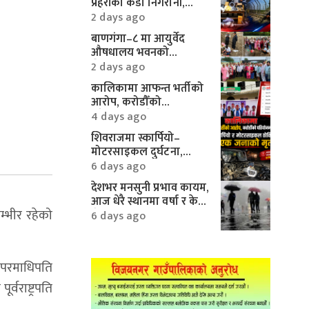
प्रहरीको कडा निगरानी,
करिब १० लाखका
2 days ago
मोटरपार्ट्स बरामद
बाणगंगा–८ मा आयुर्वेद
औषधालय भवनको
शिलान्यास सम्पन्न
2 days ago
कालिकामा आफन्त भर्तीको
आरोप, करोडौँको
परियोजनामाथि गम्भीर प्रश्न
4 days ago
शिवराजमा स्कार्पियो–
मोटरसाइकल दुर्घटना,
एकको मृत्यु
6 days ago
देशभर मनसुनी प्रभाव कायम,
आज धेरै स्थानमा वर्षा र केही
म्भीर रहेको
क्षेत्रमा भारी वर्षाको
6 days ago
सम्भावना
ो परमाधिपति
्वराष्ट्रपति