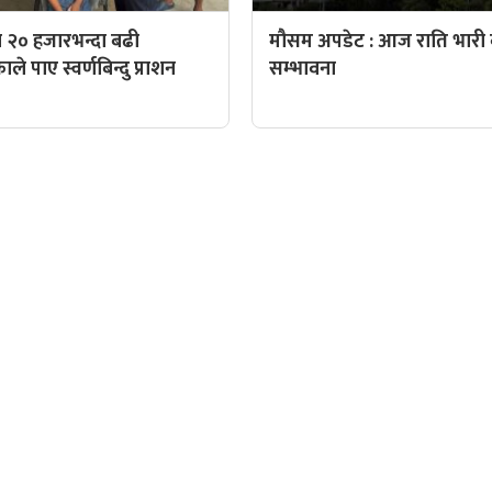
 २० हजारभन्दा बढी
मौसम अपडेट : आज राति भारी व
े पाए स्वर्णबिन्दु प्राशन
सम्भावना
QUICK LINKS
पादक: पशुपति गिरी
Preeti To Unicode
Unicode to Preeti
निस बन्जाडे
Privacy Policy
आजको सुनचादीको मुल्य
क: केशव खनाल
आजको राशिफल
पादक:
आजको विदेशी मुद्राको विक्री
: