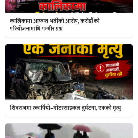
कालिकामा आफन्त भर्तीको आरोप, करोडौँको
परियोजनामाथि गम्भीर प्रश्न
शिवराजमा स्कार्पियो–मोटरसाइकल दुर्घटना, एकको मृत्यु