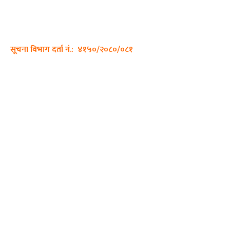
सम्पर्क नं.: +977-9862270263
इमेल:
sajhadiary@gmail.com
सूचना विभाग दर्ता नं.: ४१५०/२०८०/०८१
हाम्रो टीम
प्रधान सम्पादक: पशुपति गिरी
सम्पादक: अनिस बन्जाडे
व्यवस्थापक: केशव खनाल
भिडियो सम्पादक:
फोटो ग्राफी:
QUICK LINKS