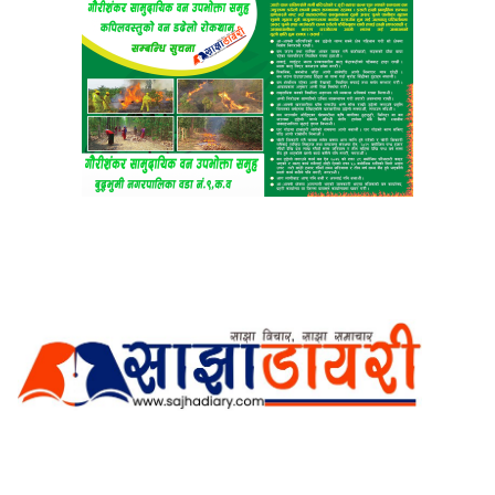
अर्गानिक मिडिया प्रा.लि. द्वारासंचालित
साझा डायरी डटकम अनलाइन
ठेगाना: कपिलवस्तु, लुम्बिनी प्रदेश