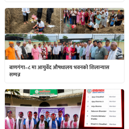
बाणगंगा–८ मा आयुर्वेद औषधालय भवनको शिलान्यास
सम्पन्न