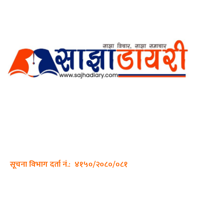
अर्गानिक मिडिया प्रा.लि. द्वारासंचालित
साझा डायरी डटकम अनलाइन
ठेगाना: कपिलवस्तु, लुम्बिनी प्रदेश
सम्पर्क नं.: +977-9862270263
इमेल:
sajhadiary@gmail.com
सूचना विभाग दर्ता नं.: ४१५०/२०८०/०८१
हाम्रो टीम
प्रधान सम्पादक: पशुपति गिरी