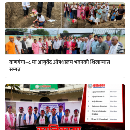
बाणगंगा–८ मा आयुर्वेद औषधालय भवनको शिलान्यास
सम्पन्न